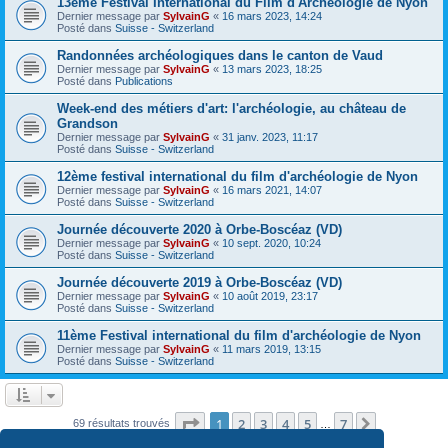
13ème Festival International du Film d'Archéologie de Nyon
Dernier message par
SylvainG
«
16 mars 2023, 14:24
Posté dans
Suisse - Switzerland
Randonnées archéologiques dans le canton de Vaud
Dernier message par
SylvainG
«
13 mars 2023, 18:25
Posté dans
Publications
Week-end des métiers d'art: l'archéologie, au château de
Grandson
Dernier message par
SylvainG
«
31 janv. 2023, 11:17
Posté dans
Suisse - Switzerland
12ème festival international du film d'archéologie de Nyon
Dernier message par
SylvainG
«
16 mars 2021, 14:07
Posté dans
Suisse - Switzerland
Journée découverte 2020 à Orbe-Boscéaz (VD)
Dernier message par
SylvainG
«
10 sept. 2020, 10:24
Posté dans
Suisse - Switzerland
Journée découverte 2019 à Orbe-Boscéaz (VD)
Dernier message par
SylvainG
«
10 août 2019, 23:17
Posté dans
Suisse - Switzerland
11ème Festival international du film d'archéologie de Nyon
Dernier message par
SylvainG
«
11 mars 2019, 13:15
Posté dans
Suisse - Switzerland
Page
1
sur
7
1
2
3
4
5
7
Suivante
69 résultats trouvés
…