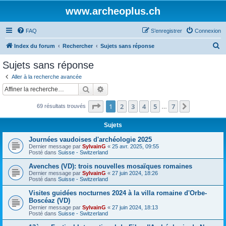
www.archeoplus.ch
FAQ
S’enregistrer
Connexion
R
Index du forum
Rechercher
Sujets sans réponse
e
Sujets sans réponse
c
Aller à la recherche avancée
h
Rechercher
Recherche avancée
e
Page
1
sur
7
1
2
3
4
5
7
Suivante
69 résultats trouvés
r
…
c
Sujets
h
Journées vaudoises d'archéologie 2025
e
Dernier message par
SylvainG
«
25 avr. 2025, 09:55
Posté dans
Suisse - Switzerland
r
Avenches (VD): trois nouvelles mosaïques romaines
Dernier message par
SylvainG
«
27 juin 2024, 18:26
Posté dans
Suisse - Switzerland
Visites guidées nocturnes 2024 à la villa romaine d'Orbe-
Boscéaz (VD)
Dernier message par
SylvainG
«
27 juin 2024, 18:13
Posté dans
Suisse - Switzerland