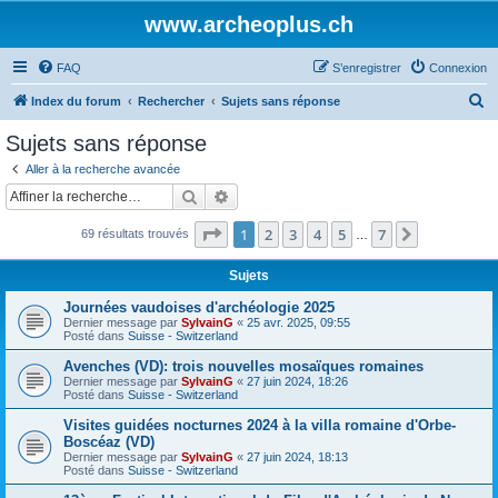
www.archeoplus.ch
FAQ
S’enregistrer
Connexion
R
Index du forum
Rechercher
Sujets sans réponse
e
Sujets sans réponse
c
Aller à la recherche avancée
h
Rechercher
Recherche avancée
e
Page
1
sur
7
1
2
3
4
5
7
Suivante
69 résultats trouvés
r
…
c
Sujets
h
Journées vaudoises d'archéologie 2025
e
Dernier message par
SylvainG
«
25 avr. 2025, 09:55
Posté dans
Suisse - Switzerland
r
Avenches (VD): trois nouvelles mosaïques romaines
Dernier message par
SylvainG
«
27 juin 2024, 18:26
Posté dans
Suisse - Switzerland
Visites guidées nocturnes 2024 à la villa romaine d'Orbe-
Boscéaz (VD)
Dernier message par
SylvainG
«
27 juin 2024, 18:13
Posté dans
Suisse - Switzerland