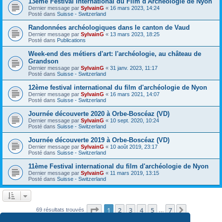
13ème Festival International du Film d'Archéologie de Nyon
Dernier message par
SylvainG
«
16 mars 2023, 14:24
Posté dans
Suisse - Switzerland
Randonnées archéologiques dans le canton de Vaud
Dernier message par
SylvainG
«
13 mars 2023, 18:25
Posté dans
Publications
Week-end des métiers d'art: l'archéologie, au château de
Grandson
Dernier message par
SylvainG
«
31 janv. 2023, 11:17
Posté dans
Suisse - Switzerland
12ème festival international du film d'archéologie de Nyon
Dernier message par
SylvainG
«
16 mars 2021, 14:07
Posté dans
Suisse - Switzerland
Journée découverte 2020 à Orbe-Boscéaz (VD)
Dernier message par
SylvainG
«
10 sept. 2020, 10:24
Posté dans
Suisse - Switzerland
Journée découverte 2019 à Orbe-Boscéaz (VD)
Dernier message par
SylvainG
«
10 août 2019, 23:17
Posté dans
Suisse - Switzerland
11ème Festival international du film d'archéologie de Nyon
Dernier message par
SylvainG
«
11 mars 2019, 13:15
Posté dans
Suisse - Switzerland
Page
1
sur
7
1
2
3
4
5
7
Suivante
69 résultats trouvés
…