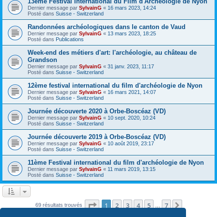
13ème Festival International du Film d'Archéologie de Nyon
Dernier message par
SylvainG
«
16 mars 2023, 14:24
Posté dans
Suisse - Switzerland
Randonnées archéologiques dans le canton de Vaud
Dernier message par
SylvainG
«
13 mars 2023, 18:25
Posté dans
Publications
Week-end des métiers d'art: l'archéologie, au château de
Grandson
Dernier message par
SylvainG
«
31 janv. 2023, 11:17
Posté dans
Suisse - Switzerland
12ème festival international du film d'archéologie de Nyon
Dernier message par
SylvainG
«
16 mars 2021, 14:07
Posté dans
Suisse - Switzerland
Journée découverte 2020 à Orbe-Boscéaz (VD)
Dernier message par
SylvainG
«
10 sept. 2020, 10:24
Posté dans
Suisse - Switzerland
Journée découverte 2019 à Orbe-Boscéaz (VD)
Dernier message par
SylvainG
«
10 août 2019, 23:17
Posté dans
Suisse - Switzerland
11ème Festival international du film d'archéologie de Nyon
Dernier message par
SylvainG
«
11 mars 2019, 13:15
Posté dans
Suisse - Switzerland
Page
1
sur
7
1
2
3
4
5
7
Suivante
69 résultats trouvés
…