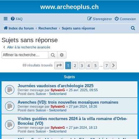
www.archeoplus.ch
FAQ
S’enregistrer
Connexion
R
Index du forum
Rechercher
Sujets sans réponse
e
Sujets sans réponse
c
Aller à la recherche avancée
h
Rechercher
Recherche avancée
e
Page
1
sur
7
1
2
3
4
5
7
Suivante
69 résultats trouvés
r
…
c
Sujets
h
Journées vaudoises d'archéologie 2025
e
Dernier message par
SylvainG
«
25 avr. 2025, 09:55
Posté dans
Suisse - Switzerland
r
Avenches (VD): trois nouvelles mosaïques romaines
Dernier message par
SylvainG
«
27 juin 2024, 18:26
Posté dans
Suisse - Switzerland
Visites guidées nocturnes 2024 à la villa romaine d'Orbe-
Boscéaz (VD)
Dernier message par
SylvainG
«
27 juin 2024, 18:13
Posté dans
Suisse - Switzerland