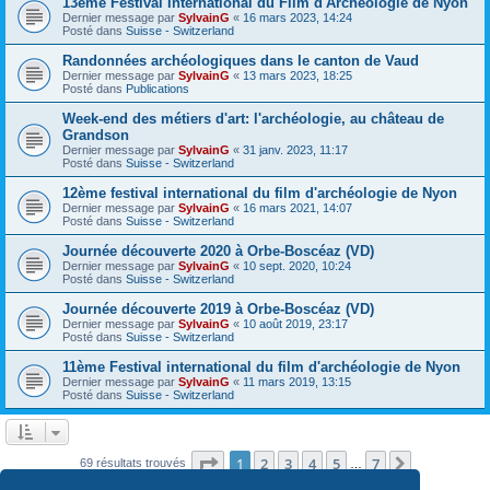
13ème Festival International du Film d'Archéologie de Nyon
Dernier message par
SylvainG
«
16 mars 2023, 14:24
Posté dans
Suisse - Switzerland
Randonnées archéologiques dans le canton de Vaud
Dernier message par
SylvainG
«
13 mars 2023, 18:25
Posté dans
Publications
Week-end des métiers d'art: l'archéologie, au château de
Grandson
Dernier message par
SylvainG
«
31 janv. 2023, 11:17
Posté dans
Suisse - Switzerland
12ème festival international du film d'archéologie de Nyon
Dernier message par
SylvainG
«
16 mars 2021, 14:07
Posté dans
Suisse - Switzerland
Journée découverte 2020 à Orbe-Boscéaz (VD)
Dernier message par
SylvainG
«
10 sept. 2020, 10:24
Posté dans
Suisse - Switzerland
Journée découverte 2019 à Orbe-Boscéaz (VD)
Dernier message par
SylvainG
«
10 août 2019, 23:17
Posté dans
Suisse - Switzerland
11ème Festival international du film d'archéologie de Nyon
Dernier message par
SylvainG
«
11 mars 2019, 13:15
Posté dans
Suisse - Switzerland
Page
1
sur
7
1
2
3
4
5
7
Suivante
69 résultats trouvés
…