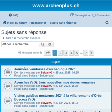
www.archeoplus.ch
FAQ
S’enregistrer
Connexion
R
Index du forum
Rechercher
Sujets sans réponse
e
Sujets sans réponse
c
Aller à la recherche avancée
h
Rechercher
Recherche avancée
e
Page
1
sur
7
1
2
3
4
5
7
Suivante
69 résultats trouvés
r
…
c
Sujets
h
Journées vaudoises d'archéologie 2025
e
Dernier message par
SylvainG
«
25 avr. 2025, 09:55
Posté dans
Suisse - Switzerland
r
Avenches (VD): trois nouvelles mosaïques romaines
Dernier message par
SylvainG
«
27 juin 2024, 18:26
Posté dans
Suisse - Switzerland
Visites guidées nocturnes 2024 à la villa romaine d'Orbe-
Boscéaz (VD)
Dernier message par
SylvainG
«
27 juin 2024, 18:13
Posté dans
Suisse - Switzerland