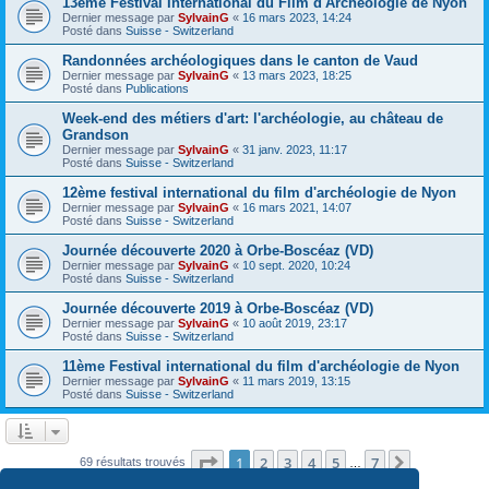
13ème Festival International du Film d'Archéologie de Nyon
Dernier message par
SylvainG
«
16 mars 2023, 14:24
Posté dans
Suisse - Switzerland
Randonnées archéologiques dans le canton de Vaud
Dernier message par
SylvainG
«
13 mars 2023, 18:25
Posté dans
Publications
Week-end des métiers d'art: l'archéologie, au château de
Grandson
Dernier message par
SylvainG
«
31 janv. 2023, 11:17
Posté dans
Suisse - Switzerland
12ème festival international du film d'archéologie de Nyon
Dernier message par
SylvainG
«
16 mars 2021, 14:07
Posté dans
Suisse - Switzerland
Journée découverte 2020 à Orbe-Boscéaz (VD)
Dernier message par
SylvainG
«
10 sept. 2020, 10:24
Posté dans
Suisse - Switzerland
Journée découverte 2019 à Orbe-Boscéaz (VD)
Dernier message par
SylvainG
«
10 août 2019, 23:17
Posté dans
Suisse - Switzerland
11ème Festival international du film d'archéologie de Nyon
Dernier message par
SylvainG
«
11 mars 2019, 13:15
Posté dans
Suisse - Switzerland
Page
1
sur
7
1
2
3
4
5
7
Suivante
69 résultats trouvés
…