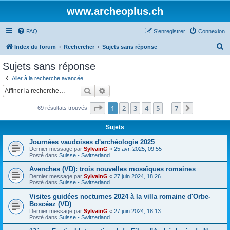
www.archeoplus.ch
FAQ
S’enregistrer
Connexion
R
Index du forum
Rechercher
Sujets sans réponse
e
Sujets sans réponse
c
Aller à la recherche avancée
h
Rechercher
Recherche avancée
e
Page
1
sur
7
1
2
3
4
5
7
Suivante
69 résultats trouvés
r
…
c
Sujets
h
Journées vaudoises d'archéologie 2025
e
Dernier message par
SylvainG
«
25 avr. 2025, 09:55
Posté dans
Suisse - Switzerland
r
Avenches (VD): trois nouvelles mosaïques romaines
Dernier message par
SylvainG
«
27 juin 2024, 18:26
Posté dans
Suisse - Switzerland
Visites guidées nocturnes 2024 à la villa romaine d'Orbe-
Boscéaz (VD)
Dernier message par
SylvainG
«
27 juin 2024, 18:13
Posté dans
Suisse - Switzerland