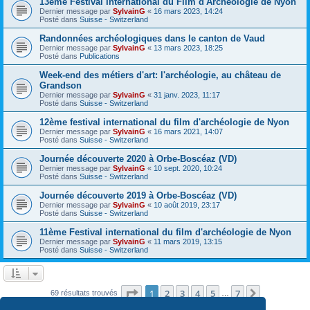
13ème Festival International du Film d'Archéologie de Nyon
Dernier message par
SylvainG
«
16 mars 2023, 14:24
Posté dans
Suisse - Switzerland
Randonnées archéologiques dans le canton de Vaud
Dernier message par
SylvainG
«
13 mars 2023, 18:25
Posté dans
Publications
Week-end des métiers d'art: l'archéologie, au château de
Grandson
Dernier message par
SylvainG
«
31 janv. 2023, 11:17
Posté dans
Suisse - Switzerland
12ème festival international du film d'archéologie de Nyon
Dernier message par
SylvainG
«
16 mars 2021, 14:07
Posté dans
Suisse - Switzerland
Journée découverte 2020 à Orbe-Boscéaz (VD)
Dernier message par
SylvainG
«
10 sept. 2020, 10:24
Posté dans
Suisse - Switzerland
Journée découverte 2019 à Orbe-Boscéaz (VD)
Dernier message par
SylvainG
«
10 août 2019, 23:17
Posté dans
Suisse - Switzerland
11ème Festival international du film d'archéologie de Nyon
Dernier message par
SylvainG
«
11 mars 2019, 13:15
Posté dans
Suisse - Switzerland
Page
1
sur
7
1
2
3
4
5
7
Suivante
69 résultats trouvés
…