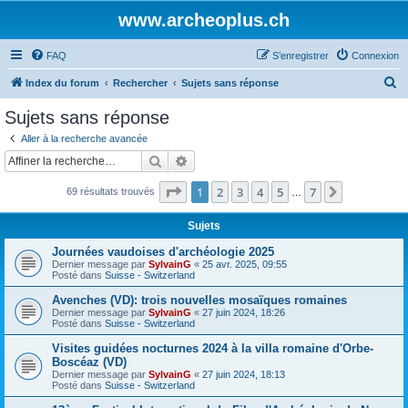
www.archeoplus.ch
FAQ
S’enregistrer
Connexion
R
Index du forum
Rechercher
Sujets sans réponse
e
Sujets sans réponse
c
Aller à la recherche avancée
h
Rechercher
Recherche avancée
e
Page
1
sur
7
1
2
3
4
5
7
Suivante
69 résultats trouvés
r
…
c
Sujets
h
Journées vaudoises d'archéologie 2025
e
Dernier message par
SylvainG
«
25 avr. 2025, 09:55
Posté dans
Suisse - Switzerland
r
Avenches (VD): trois nouvelles mosaïques romaines
Dernier message par
SylvainG
«
27 juin 2024, 18:26
Posté dans
Suisse - Switzerland
Visites guidées nocturnes 2024 à la villa romaine d'Orbe-
Boscéaz (VD)
Dernier message par
SylvainG
«
27 juin 2024, 18:13
Posté dans
Suisse - Switzerland