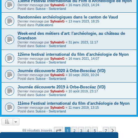
13ème Festival International du Film d'Archéologie de Nyon
Dernier message par
SylvainG
«
16 mars 2023, 14:24
Posté dans
Suisse - Switzerland
Randonnées archéologiques dans le canton de Vaud
Dernier message par
SylvainG
«
13 mars 2023, 18:25
Posté dans
Publications
Week-end des métiers d'art: l'archéologie, au château de
Grandson
Dernier message par
SylvainG
«
31 janv. 2023, 11:17
Posté dans
Suisse - Switzerland
12ème festival international du film d'archéologie de Nyon
Dernier message par
SylvainG
«
16 mars 2021, 14:07
Posté dans
Suisse - Switzerland
Journée découverte 2020 à Orbe-Boscéaz (VD)
Dernier message par
SylvainG
«
10 sept. 2020, 10:24
Posté dans
Suisse - Switzerland
Journée découverte 2019 à Orbe-Boscéaz (VD)
Dernier message par
SylvainG
«
10 août 2019, 23:17
Posté dans
Suisse - Switzerland
11ème Festival international du film d'archéologie de Nyon
Dernier message par
SylvainG
«
11 mars 2019, 13:15
Posté dans
Suisse - Switzerland
Page
1
sur
7
1
2
3
4
5
7
Suivante
69 résultats trouvés
…