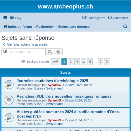
www.archeoplus.ch
FAQ
S’enregistrer
Connexion
R
Index du forum
Rechercher
Sujets sans réponse
e
Sujets sans réponse
c
Aller à la recherche avancée
h
Rechercher
Recherche avancée
e
Page
1
sur
7
1
2
3
4
5
7
Suivante
69 résultats trouvés
r
…
c
Sujets
h
Journées vaudoises d'archéologie 2025
e
Dernier message par
SylvainG
«
25 avr. 2025, 09:55
Posté dans
Suisse - Switzerland
r
Avenches (VD): trois nouvelles mosaïques romaines
Dernier message par
SylvainG
«
27 juin 2024, 18:26
Posté dans
Suisse - Switzerland
Visites guidées nocturnes 2024 à la villa romaine d'Orbe-
Boscéaz (VD)
Dernier message par
SylvainG
«
27 juin 2024, 18:13
Posté dans
Suisse - Switzerland