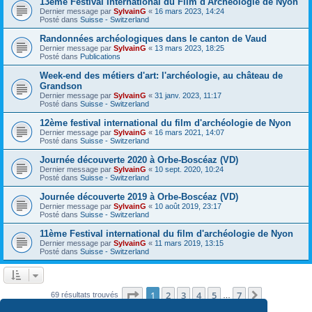
13ème Festival International du Film d'Archéologie de Nyon
Dernier message par
SylvainG
«
16 mars 2023, 14:24
Posté dans
Suisse - Switzerland
Randonnées archéologiques dans le canton de Vaud
Dernier message par
SylvainG
«
13 mars 2023, 18:25
Posté dans
Publications
Week-end des métiers d'art: l'archéologie, au château de
Grandson
Dernier message par
SylvainG
«
31 janv. 2023, 11:17
Posté dans
Suisse - Switzerland
12ème festival international du film d'archéologie de Nyon
Dernier message par
SylvainG
«
16 mars 2021, 14:07
Posté dans
Suisse - Switzerland
Journée découverte 2020 à Orbe-Boscéaz (VD)
Dernier message par
SylvainG
«
10 sept. 2020, 10:24
Posté dans
Suisse - Switzerland
Journée découverte 2019 à Orbe-Boscéaz (VD)
Dernier message par
SylvainG
«
10 août 2019, 23:17
Posté dans
Suisse - Switzerland
11ème Festival international du film d'archéologie de Nyon
Dernier message par
SylvainG
«
11 mars 2019, 13:15
Posté dans
Suisse - Switzerland
Page
1
sur
7
1
2
3
4
5
7
Suivante
69 résultats trouvés
…