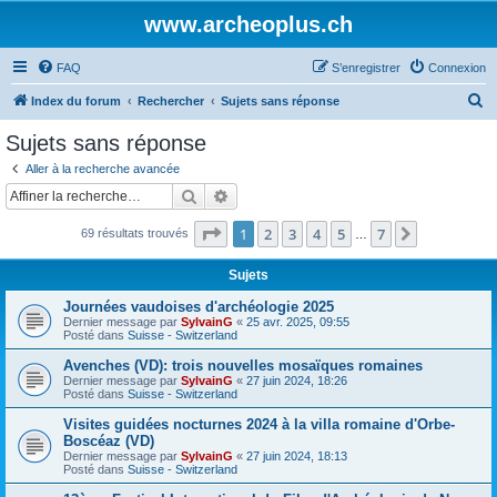
www.archeoplus.ch
FAQ
S’enregistrer
Connexion
R
Index du forum
Rechercher
Sujets sans réponse
e
Sujets sans réponse
c
Aller à la recherche avancée
h
Rechercher
Recherche avancée
e
Page
1
sur
7
1
2
3
4
5
7
Suivante
69 résultats trouvés
r
…
c
Sujets
h
Journées vaudoises d'archéologie 2025
e
Dernier message par
SylvainG
«
25 avr. 2025, 09:55
Posté dans
Suisse - Switzerland
r
Avenches (VD): trois nouvelles mosaïques romaines
Dernier message par
SylvainG
«
27 juin 2024, 18:26
Posté dans
Suisse - Switzerland
Visites guidées nocturnes 2024 à la villa romaine d'Orbe-
Boscéaz (VD)
Dernier message par
SylvainG
«
27 juin 2024, 18:13
Posté dans
Suisse - Switzerland