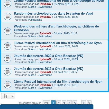
13ème Festival International du Film d'Archéologie de Nyon
Dernier message par
SylvainG
«
16 mars 2023, 14:24
Posté dans
Suisse - Switzerland
Randonnées archéologiques dans le canton de Vaud
Dernier message par
SylvainG
«
13 mars 2023, 18:25
Posté dans
Publications
Week-end des métiers d'art: l'archéologie, au château de
Grandson
Dernier message par
SylvainG
«
31 janv. 2023, 11:17
Posté dans
Suisse - Switzerland
12ème festival international du film d'archéologie de Nyon
Dernier message par
SylvainG
«
16 mars 2021, 14:07
Posté dans
Suisse - Switzerland
Journée découverte 2020 à Orbe-Boscéaz (VD)
Dernier message par
SylvainG
«
10 sept. 2020, 10:24
Posté dans
Suisse - Switzerland
Journée découverte 2019 à Orbe-Boscéaz (VD)
Dernier message par
SylvainG
«
10 août 2019, 23:17
Posté dans
Suisse - Switzerland
11ème Festival international du film d'archéologie de Nyon
Dernier message par
SylvainG
«
11 mars 2019, 13:15
Posté dans
Suisse - Switzerland
Page
1
sur
7
1
2
3
4
5
7
Suivante
69 résultats trouvés
…