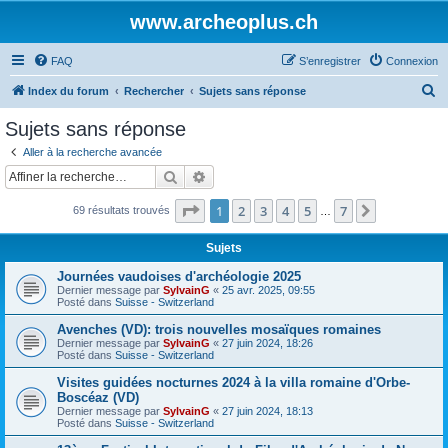
www.archeoplus.ch
FAQ
S’enregistrer
Connexion
R
Index du forum
Rechercher
Sujets sans réponse
e
Sujets sans réponse
c
Aller à la recherche avancée
h
Rechercher
Recherche avancée
e
Page
1
sur
7
1
2
3
4
5
7
Suivante
69 résultats trouvés
r
…
c
Sujets
h
Journées vaudoises d'archéologie 2025
e
Dernier message par
SylvainG
«
25 avr. 2025, 09:55
Posté dans
Suisse - Switzerland
r
Avenches (VD): trois nouvelles mosaïques romaines
Dernier message par
SylvainG
«
27 juin 2024, 18:26
Posté dans
Suisse - Switzerland
Visites guidées nocturnes 2024 à la villa romaine d'Orbe-
Boscéaz (VD)
Dernier message par
SylvainG
«
27 juin 2024, 18:13
Posté dans
Suisse - Switzerland