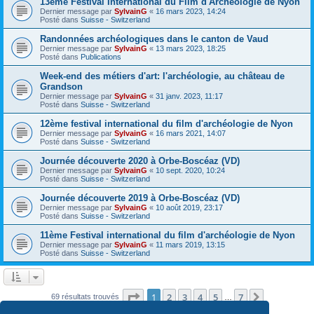
13ème Festival International du Film d'Archéologie de Nyon
Dernier message par
SylvainG
«
16 mars 2023, 14:24
Posté dans
Suisse - Switzerland
Randonnées archéologiques dans le canton de Vaud
Dernier message par
SylvainG
«
13 mars 2023, 18:25
Posté dans
Publications
Week-end des métiers d'art: l'archéologie, au château de
Grandson
Dernier message par
SylvainG
«
31 janv. 2023, 11:17
Posté dans
Suisse - Switzerland
12ème festival international du film d'archéologie de Nyon
Dernier message par
SylvainG
«
16 mars 2021, 14:07
Posté dans
Suisse - Switzerland
Journée découverte 2020 à Orbe-Boscéaz (VD)
Dernier message par
SylvainG
«
10 sept. 2020, 10:24
Posté dans
Suisse - Switzerland
Journée découverte 2019 à Orbe-Boscéaz (VD)
Dernier message par
SylvainG
«
10 août 2019, 23:17
Posté dans
Suisse - Switzerland
11ème Festival international du film d'archéologie de Nyon
Dernier message par
SylvainG
«
11 mars 2019, 13:15
Posté dans
Suisse - Switzerland
Page
1
sur
7
1
2
3
4
5
7
Suivante
69 résultats trouvés
…