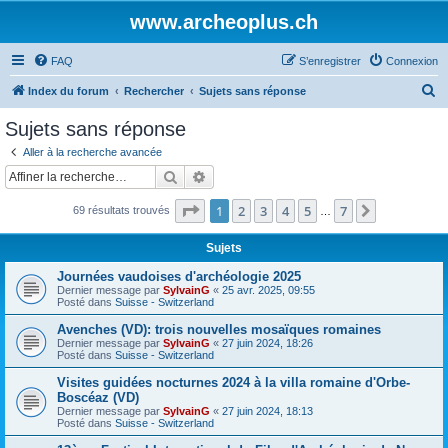
www.archeoplus.ch
FAQ
S’enregistrer
Connexion
R
Index du forum
Rechercher
Sujets sans réponse
e
Sujets sans réponse
c
Aller à la recherche avancée
h
Rechercher
Recherche avancée
e
Page
1
sur
7
1
2
3
4
5
7
Suivante
69 résultats trouvés
r
…
c
Sujets
h
Journées vaudoises d'archéologie 2025
e
Dernier message par
SylvainG
«
25 avr. 2025, 09:55
Posté dans
Suisse - Switzerland
r
Avenches (VD): trois nouvelles mosaïques romaines
Dernier message par
SylvainG
«
27 juin 2024, 18:26
Posté dans
Suisse - Switzerland
Visites guidées nocturnes 2024 à la villa romaine d'Orbe-
Boscéaz (VD)
Dernier message par
SylvainG
«
27 juin 2024, 18:13
Posté dans
Suisse - Switzerland