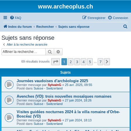
www.archeoplus.ch
FAQ
S’enregistrer
Connexion
R
Index du forum
Rechercher
Sujets sans réponse
e
Sujets sans réponse
c
Aller à la recherche avancée
h
Rechercher
Recherche avancée
e
Page
1
sur
7
1
2
3
4
5
7
Suivante
69 résultats trouvés
r
…
c
Sujets
h
Journées vaudoises d'archéologie 2025
e
Dernier message par
SylvainG
«
25 avr. 2025, 09:55
Posté dans
Suisse - Switzerland
r
Avenches (VD): trois nouvelles mosaïques romaines
Dernier message par
SylvainG
«
27 juin 2024, 18:26
Posté dans
Suisse - Switzerland
Visites guidées nocturnes 2024 à la villa romaine d'Orbe-
Boscéaz (VD)
Dernier message par
SylvainG
«
27 juin 2024, 18:13
Posté dans
Suisse - Switzerland