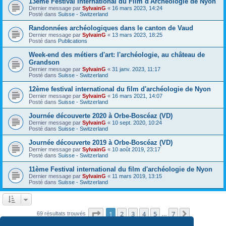
13ème Festival International du Film d'Archéologie de Nyon
Dernier message par
SylvainG
«
16 mars 2023, 14:24
Posté dans
Suisse - Switzerland
Randonnées archéologiques dans le canton de Vaud
Dernier message par
SylvainG
«
13 mars 2023, 18:25
Posté dans
Publications
Week-end des métiers d'art: l'archéologie, au château de
Grandson
Dernier message par
SylvainG
«
31 janv. 2023, 11:17
Posté dans
Suisse - Switzerland
12ème festival international du film d'archéologie de Nyon
Dernier message par
SylvainG
«
16 mars 2021, 14:07
Posté dans
Suisse - Switzerland
Journée découverte 2020 à Orbe-Boscéaz (VD)
Dernier message par
SylvainG
«
10 sept. 2020, 10:24
Posté dans
Suisse - Switzerland
Journée découverte 2019 à Orbe-Boscéaz (VD)
Dernier message par
SylvainG
«
10 août 2019, 23:17
Posté dans
Suisse - Switzerland
11ème Festival international du film d'archéologie de Nyon
Dernier message par
SylvainG
«
11 mars 2019, 13:15
Posté dans
Suisse - Switzerland
Page
1
sur
7
1
2
3
4
5
7
Suivante
69 résultats trouvés
…