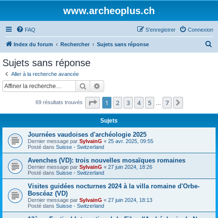
www.archeoplus.ch
FAQ
S’enregistrer
Connexion
R
Index du forum
Rechercher
Sujets sans réponse
e
Sujets sans réponse
c
Aller à la recherche avancée
h
Rechercher
Recherche avancée
e
Page
1
sur
7
1
2
3
4
5
7
Suivante
69 résultats trouvés
r
…
c
Sujets
h
Journées vaudoises d'archéologie 2025
e
Dernier message par
SylvainG
«
25 avr. 2025, 09:55
Posté dans
Suisse - Switzerland
r
Avenches (VD): trois nouvelles mosaïques romaines
Dernier message par
SylvainG
«
27 juin 2024, 18:26
Posté dans
Suisse - Switzerland
Visites guidées nocturnes 2024 à la villa romaine d'Orbe-
Boscéaz (VD)
Dernier message par
SylvainG
«
27 juin 2024, 18:13
Posté dans
Suisse - Switzerland