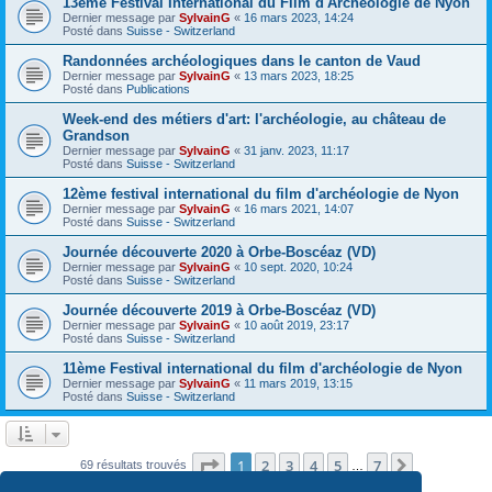
13ème Festival International du Film d'Archéologie de Nyon
Dernier message par
SylvainG
«
16 mars 2023, 14:24
Posté dans
Suisse - Switzerland
Randonnées archéologiques dans le canton de Vaud
Dernier message par
SylvainG
«
13 mars 2023, 18:25
Posté dans
Publications
Week-end des métiers d'art: l'archéologie, au château de
Grandson
Dernier message par
SylvainG
«
31 janv. 2023, 11:17
Posté dans
Suisse - Switzerland
12ème festival international du film d'archéologie de Nyon
Dernier message par
SylvainG
«
16 mars 2021, 14:07
Posté dans
Suisse - Switzerland
Journée découverte 2020 à Orbe-Boscéaz (VD)
Dernier message par
SylvainG
«
10 sept. 2020, 10:24
Posté dans
Suisse - Switzerland
Journée découverte 2019 à Orbe-Boscéaz (VD)
Dernier message par
SylvainG
«
10 août 2019, 23:17
Posté dans
Suisse - Switzerland
11ème Festival international du film d'archéologie de Nyon
Dernier message par
SylvainG
«
11 mars 2019, 13:15
Posté dans
Suisse - Switzerland
Page
1
sur
7
1
2
3
4
5
7
Suivante
69 résultats trouvés
…