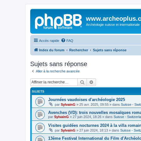
www.archeoplus.
Archéologie suisse et internationale
Accès rapide
FAQ
Index du forum
Rechercher
Sujets sans réponse
Sujets sans réponse
Aller à la recherche avancée
Rechercher
Recherche avancée
SUJETS
Journées vaudoises d'archéologie 2025
par
SylvainG
»
25 avr. 2025, 09:55
» dans
Suisse - Swi
Avenches (VD): trois nouvelles mosaïques rom
par
SylvainG
»
27 juin 2024, 18:26
» dans
Suisse - Switzerl
Visites guidées nocturnes 2024 à la villa roma
par
SylvainG
»
27 juin 2024, 18:13
» dans
Suisse - Swit
13ème Festival International du Film d'Archéol