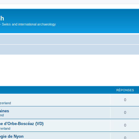
ch
 - Swiss and international archaeology
RÉPONSES
0
tzerland
aines
0
and
ine d'Orbe-Boscéaz (VD)
0
zerland
ogie de Nyon
0