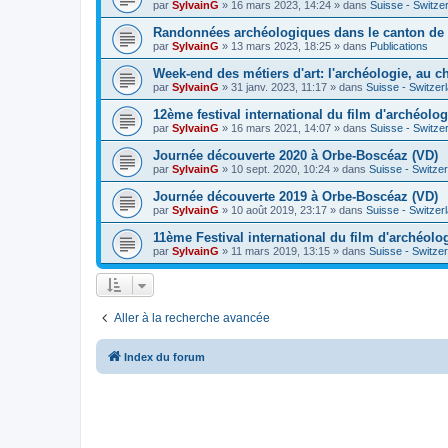
par
SylvainG
»
16 mars 2023, 14:24
» dans
Suisse - Switze
Randonnées archéologiques dans le canton de
par
SylvainG
»
13 mars 2023, 18:25
» dans
Publications
Week-end des métiers d'art: l'archéologie, au 
par
SylvainG
»
31 janv. 2023, 11:17
» dans
Suisse - Switzer
12ème festival international du film d'archéolo
par
SylvainG
»
16 mars 2021, 14:07
» dans
Suisse - Switze
Journée découverte 2020 à Orbe-Boscéaz (VD)
par
SylvainG
»
10 sept. 2020, 10:24
» dans
Suisse - Switze
Journée découverte 2019 à Orbe-Boscéaz (VD)
par
SylvainG
»
10 août 2019, 23:17
» dans
Suisse - Switzer
11ème Festival international du film d'archéolo
par
SylvainG
»
11 mars 2019, 13:15
» dans
Suisse - Switze
Aller à la recherche avancée
Index du forum