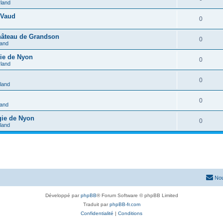
rland
 Vaud
0
château de Grandson
0
land
gie de Nyon
0
rland
0
rland
0
land
gie de Nyon
0
rland
Nou
Développé par
phpBB
® Forum Software © phpBB Limited
Traduit par
phpBB-fr.com
Confidentialité
|
Conditions