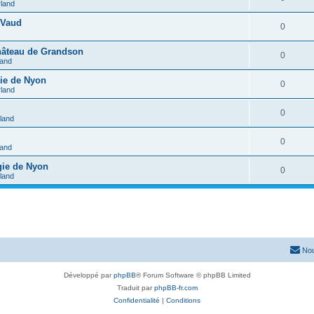
rland
 Vaud
0
château de Grandson
0
land
gie de Nyon
0
rland
0
rland
0
land
gie de Nyon
0
rland
Nou
Développé par
phpBB
® Forum Software © phpBB Limited
Traduit par
phpBB-fr.com
Confidentialité
|
Conditions