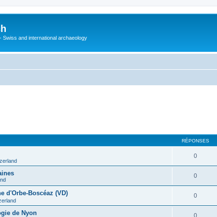
ch
 - Swiss and international archaeology
RÉPONSES
0
tzerland
aines
0
and
ine d'Orbe-Boscéaz (VD)
0
zerland
ogie de Nyon
0