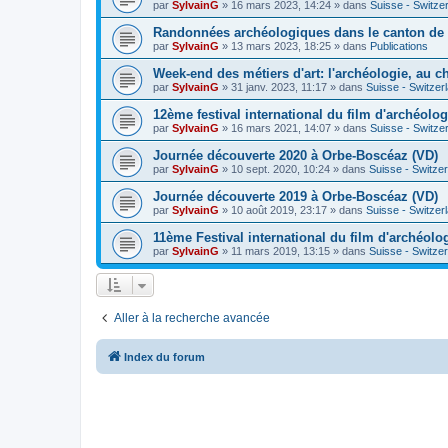
par
SylvainG
»
16 mars 2023, 14:24
» dans
Suisse - Switze
Randonnées archéologiques dans le canton de
par
SylvainG
»
13 mars 2023, 18:25
» dans
Publications
Week-end des métiers d'art: l'archéologie, au 
par
SylvainG
»
31 janv. 2023, 11:17
» dans
Suisse - Switzer
12ème festival international du film d'archéolo
par
SylvainG
»
16 mars 2021, 14:07
» dans
Suisse - Switze
Journée découverte 2020 à Orbe-Boscéaz (VD)
par
SylvainG
»
10 sept. 2020, 10:24
» dans
Suisse - Switze
Journée découverte 2019 à Orbe-Boscéaz (VD)
par
SylvainG
»
10 août 2019, 23:17
» dans
Suisse - Switzer
11ème Festival international du film d'archéolo
par
SylvainG
»
11 mars 2019, 13:15
» dans
Suisse - Switze
Aller à la recherche avancée
Index du forum