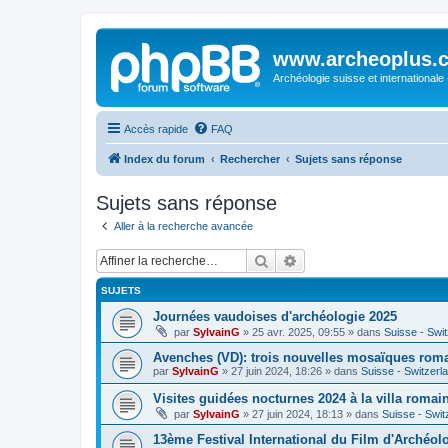
www.archeoplus.
Archéologie suisse et internationale
Accès rapide
FAQ
Index du forum
Rechercher
Sujets sans réponse
Sujets sans réponse
Aller à la recherche avancée
Rechercher
Recherche avancée
SUJETS
Journées vaudoises d'archéologie 2025
par
SylvainG
»
25 avr. 2025, 09:55
» dans
Suisse - Swi
Avenches (VD): trois nouvelles mosaïques rom
par
SylvainG
»
27 juin 2024, 18:26
» dans
Suisse - Switzerl
Visites guidées nocturnes 2024 à la villa roma
par
SylvainG
»
27 juin 2024, 18:13
» dans
Suisse - Swit
13ème Festival International du Film d'Archéol