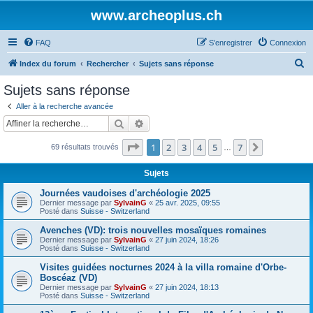
www.archeoplus.ch
FAQ
S’enregistrer
Connexion
R
Index du forum
Rechercher
Sujets sans réponse
e
Sujets sans réponse
c
Aller à la recherche avancée
h
Rechercher
Recherche avancée
e
Page
1
sur
7
1
2
3
4
5
7
Suivante
69 résultats trouvés
r
…
c
Sujets
h
Journées vaudoises d'archéologie 2025
e
Dernier message par
SylvainG
«
25 avr. 2025, 09:55
Posté dans
Suisse - Switzerland
r
Avenches (VD): trois nouvelles mosaïques romaines
Dernier message par
SylvainG
«
27 juin 2024, 18:26
Posté dans
Suisse - Switzerland
Visites guidées nocturnes 2024 à la villa romaine d'Orbe-
Boscéaz (VD)
Dernier message par
SylvainG
«
27 juin 2024, 18:13
Posté dans
Suisse - Switzerland