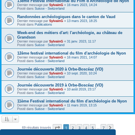
13ème Festival International du Film d'Archéologie de Nyon
Dernier message par
SylvainG
«
16 mars 2023, 14:24
Posté dans
Suisse - Switzerland
Randonnées archéologiques dans le canton de Vaud
Dernier message par
SylvainG
«
13 mars 2023, 18:25
Posté dans
Publications
Week-end des métiers d'art: l'archéologie, au château de
Grandson
Dernier message par
SylvainG
«
31 janv. 2023, 11:17
Posté dans
Suisse - Switzerland
12ème festival international du film d'archéologie de Nyon
Dernier message par
SylvainG
«
16 mars 2021, 14:07
Posté dans
Suisse - Switzerland
Journée découverte 2020 à Orbe-Boscéaz (VD)
Dernier message par
SylvainG
«
10 sept. 2020, 10:24
Posté dans
Suisse - Switzerland
Journée découverte 2019 à Orbe-Boscéaz (VD)
Dernier message par
SylvainG
«
10 août 2019, 23:17
Posté dans
Suisse - Switzerland
11ème Festival international du film d'archéologie de Nyon
Dernier message par
SylvainG
«
11 mars 2019, 13:15
Posté dans
Suisse - Switzerland
Page
1
sur
7
1
2
3
4
5
7
Suivante
69 résultats trouvés
…