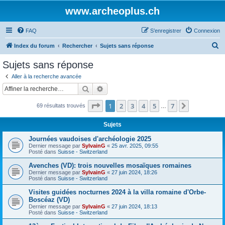
www.archeoplus.ch
FAQ
S’enregistrer
Connexion
R
Index du forum
Rechercher
Sujets sans réponse
e
Sujets sans réponse
c
Aller à la recherche avancée
h
Rechercher
Recherche avancée
e
Page
1
sur
7
1
2
3
4
5
7
Suivante
69 résultats trouvés
r
…
c
Sujets
h
Journées vaudoises d'archéologie 2025
e
Dernier message par
SylvainG
«
25 avr. 2025, 09:55
Posté dans
Suisse - Switzerland
r
Avenches (VD): trois nouvelles mosaïques romaines
Dernier message par
SylvainG
«
27 juin 2024, 18:26
Posté dans
Suisse - Switzerland
Visites guidées nocturnes 2024 à la villa romaine d'Orbe-
Boscéaz (VD)
Dernier message par
SylvainG
«
27 juin 2024, 18:13
Posté dans
Suisse - Switzerland