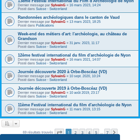
13ème Festival International du Film d'Archéologie de Nyon
Dernier message par
SylvainG
«
16 mars 2023, 14:24
Posté dans
Suisse - Switzerland
Randonnées archéologiques dans le canton de Vaud
Dernier message par
SylvainG
«
13 mars 2023, 18:25
Posté dans
Publications
Week-end des métiers d'art: l'archéologie, au château de
Grandson
Dernier message par
SylvainG
«
31 janv. 2023, 11:17
Posté dans
Suisse - Switzerland
12ème festival international du film d'archéologie de Nyon
Dernier message par
SylvainG
«
16 mars 2021, 14:07
Posté dans
Suisse - Switzerland
Journée découverte 2020 à Orbe-Boscéaz (VD)
Dernier message par
SylvainG
«
10 sept. 2020, 10:24
Posté dans
Suisse - Switzerland
Journée découverte 2019 à Orbe-Boscéaz (VD)
Dernier message par
SylvainG
«
10 août 2019, 23:17
Posté dans
Suisse - Switzerland
11ème Festival international du film d'archéologie de Nyon
Dernier message par
SylvainG
«
11 mars 2019, 13:15
Posté dans
Suisse - Switzerland
Page
1
sur
7
1
2
3
4
5
7
Suivante
69 résultats trouvés
…