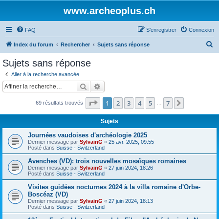
www.archeoplus.ch
FAQ
S’enregistrer
Connexion
R
Index du forum
Rechercher
Sujets sans réponse
e
Sujets sans réponse
c
Aller à la recherche avancée
h
Rechercher
Recherche avancée
e
Page
1
sur
7
1
2
3
4
5
7
Suivante
69 résultats trouvés
r
…
c
Sujets
h
Journées vaudoises d'archéologie 2025
e
Dernier message par
SylvainG
«
25 avr. 2025, 09:55
Posté dans
Suisse - Switzerland
r
Avenches (VD): trois nouvelles mosaïques romaines
Dernier message par
SylvainG
«
27 juin 2024, 18:26
Posté dans
Suisse - Switzerland
Visites guidées nocturnes 2024 à la villa romaine d'Orbe-
Boscéaz (VD)
Dernier message par
SylvainG
«
27 juin 2024, 18:13
Posté dans
Suisse - Switzerland