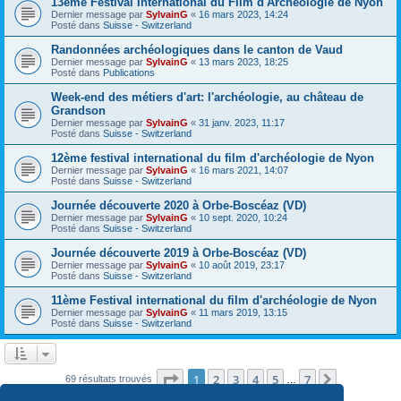
13ème Festival International du Film d'Archéologie de Nyon
Dernier message par
SylvainG
«
16 mars 2023, 14:24
Posté dans
Suisse - Switzerland
Randonnées archéologiques dans le canton de Vaud
Dernier message par
SylvainG
«
13 mars 2023, 18:25
Posté dans
Publications
Week-end des métiers d'art: l'archéologie, au château de
Grandson
Dernier message par
SylvainG
«
31 janv. 2023, 11:17
Posté dans
Suisse - Switzerland
12ème festival international du film d'archéologie de Nyon
Dernier message par
SylvainG
«
16 mars 2021, 14:07
Posté dans
Suisse - Switzerland
Journée découverte 2020 à Orbe-Boscéaz (VD)
Dernier message par
SylvainG
«
10 sept. 2020, 10:24
Posté dans
Suisse - Switzerland
Journée découverte 2019 à Orbe-Boscéaz (VD)
Dernier message par
SylvainG
«
10 août 2019, 23:17
Posté dans
Suisse - Switzerland
11ème Festival international du film d'archéologie de Nyon
Dernier message par
SylvainG
«
11 mars 2019, 13:15
Posté dans
Suisse - Switzerland
Page
1
sur
7
1
2
3
4
5
7
Suivante
69 résultats trouvés
…