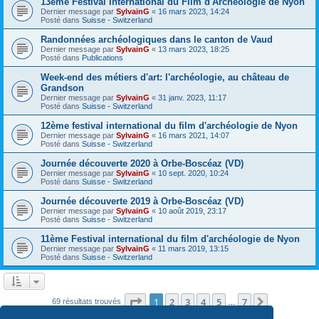
13ème Festival International du Film d'Archéologie de Nyon
Dernier message par
SylvainG
«
16 mars 2023, 14:24
Posté dans
Suisse - Switzerland
Randonnées archéologiques dans le canton de Vaud
Dernier message par
SylvainG
«
13 mars 2023, 18:25
Posté dans
Publications
Week-end des métiers d'art: l'archéologie, au château de
Grandson
Dernier message par
SylvainG
«
31 janv. 2023, 11:17
Posté dans
Suisse - Switzerland
12ème festival international du film d'archéologie de Nyon
Dernier message par
SylvainG
«
16 mars 2021, 14:07
Posté dans
Suisse - Switzerland
Journée découverte 2020 à Orbe-Boscéaz (VD)
Dernier message par
SylvainG
«
10 sept. 2020, 10:24
Posté dans
Suisse - Switzerland
Journée découverte 2019 à Orbe-Boscéaz (VD)
Dernier message par
SylvainG
«
10 août 2019, 23:17
Posté dans
Suisse - Switzerland
11ème Festival international du film d'archéologie de Nyon
Dernier message par
SylvainG
«
11 mars 2019, 13:15
Posté dans
Suisse - Switzerland
Page
1
sur
7
1
2
3
4
5
7
Suivante
69 résultats trouvés
…