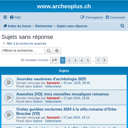
www.archeoplus.ch
FAQ
S’enregistrer
Connexion
R
Index du forum
Rechercher
Sujets sans réponse
e
Sujets sans réponse
c
Aller à la recherche avancée
h
Rechercher
Recherche avancée
e
Page
1
sur
7
1
2
3
4
5
7
Suivante
69 résultats trouvés
r
…
c
Sujets
h
Journées vaudoises d'archéologie 2025
e
Dernier message par
SylvainG
«
25 avr. 2025, 09:55
Posté dans
Suisse - Switzerland
r
Avenches (VD): trois nouvelles mosaïques romaines
Dernier message par
SylvainG
«
27 juin 2024, 18:26
Posté dans
Suisse - Switzerland
Visites guidées nocturnes 2024 à la villa romaine d'Orbe-
Boscéaz (VD)
Dernier message par
SylvainG
«
27 juin 2024, 18:13
Posté dans
Suisse - Switzerland