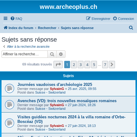
www.archeoplus.ch
FAQ
S’enregistrer
Connexion
R
Index du forum
Rechercher
Sujets sans réponse
e
Sujets sans réponse
c
Aller à la recherche avancée
h
Rechercher
Recherche avancée
e
Page
1
sur
7
1
2
3
4
5
7
Suivante
69 résultats trouvés
r
…
c
Sujets
h
Journées vaudoises d'archéologie 2025
e
Dernier message par
SylvainG
«
25 avr. 2025, 09:55
Posté dans
Suisse - Switzerland
r
Avenches (VD): trois nouvelles mosaïques romaines
Dernier message par
SylvainG
«
27 juin 2024, 18:26
Posté dans
Suisse - Switzerland
Visites guidées nocturnes 2024 à la villa romaine d'Orbe-
Boscéaz (VD)
Dernier message par
SylvainG
«
27 juin 2024, 18:13
Posté dans
Suisse - Switzerland