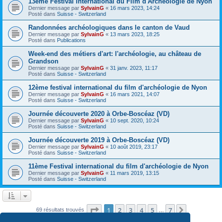
13ème Festival International du Film d'Archéologie de Nyon
Dernier message par
SylvainG
«
16 mars 2023, 14:24
Posté dans
Suisse - Switzerland
Randonnées archéologiques dans le canton de Vaud
Dernier message par
SylvainG
«
13 mars 2023, 18:25
Posté dans
Publications
Week-end des métiers d'art: l'archéologie, au château de
Grandson
Dernier message par
SylvainG
«
31 janv. 2023, 11:17
Posté dans
Suisse - Switzerland
12ème festival international du film d'archéologie de Nyon
Dernier message par
SylvainG
«
16 mars 2021, 14:07
Posté dans
Suisse - Switzerland
Journée découverte 2020 à Orbe-Boscéaz (VD)
Dernier message par
SylvainG
«
10 sept. 2020, 10:24
Posté dans
Suisse - Switzerland
Journée découverte 2019 à Orbe-Boscéaz (VD)
Dernier message par
SylvainG
«
10 août 2019, 23:17
Posté dans
Suisse - Switzerland
11ème Festival international du film d'archéologie de Nyon
Dernier message par
SylvainG
«
11 mars 2019, 13:15
Posté dans
Suisse - Switzerland
Page
1
sur
7
1
2
3
4
5
7
Suivante
69 résultats trouvés
…