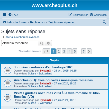
www.archeoplus.ch
FAQ
S’enregistrer
Connexion
R
Index du forum
Rechercher
Sujets sans réponse
e
Sujets sans réponse
c
Aller à la recherche avancée
h
Rechercher
Recherche avancée
e
Page
1
sur
7
1
2
3
4
5
7
Suivante
69 résultats trouvés
r
…
c
Sujets
h
Journées vaudoises d'archéologie 2025
e
Dernier message par
SylvainG
«
25 avr. 2025, 09:55
Posté dans
Suisse - Switzerland
r
Avenches (VD): trois nouvelles mosaïques romaines
Dernier message par
SylvainG
«
27 juin 2024, 18:26
Posté dans
Suisse - Switzerland
Visites guidées nocturnes 2024 à la villa romaine d'Orbe-
Boscéaz (VD)
Dernier message par
SylvainG
«
27 juin 2024, 18:13
Posté dans
Suisse - Switzerland