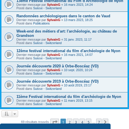
13ème Festival International du Film d'Archéologie de Nyon
Dernier message par
SylvainG
«
16 mars 2023, 14:24
Posté dans
Suisse - Switzerland
Randonnées archéologiques dans le canton de Vaud
Dernier message par
SylvainG
«
13 mars 2023, 18:25
Posté dans
Publications
Week-end des métiers d'art: l'archéologie, au château de
Grandson
Dernier message par
SylvainG
«
31 janv. 2023, 11:17
Posté dans
Suisse - Switzerland
12ème festival international du film d'archéologie de Nyon
Dernier message par
SylvainG
«
16 mars 2021, 14:07
Posté dans
Suisse - Switzerland
Journée découverte 2020 à Orbe-Boscéaz (VD)
Dernier message par
SylvainG
«
10 sept. 2020, 10:24
Posté dans
Suisse - Switzerland
Journée découverte 2019 à Orbe-Boscéaz (VD)
Dernier message par
SylvainG
«
10 août 2019, 23:17
Posté dans
Suisse - Switzerland
11ème Festival international du film d'archéologie de Nyon
Dernier message par
SylvainG
«
11 mars 2019, 13:15
Posté dans
Suisse - Switzerland
Page
1
sur
7
1
2
3
4
5
7
Suivante
69 résultats trouvés
…