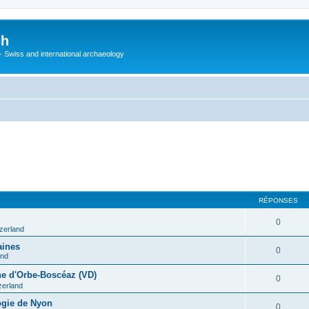
ch
 - Swiss and international archaeology
RÉPONSES
0
tzerland
aines
0
and
ine d'Orbe-Boscéaz (VD)
0
zerland
ogie de Nyon
0