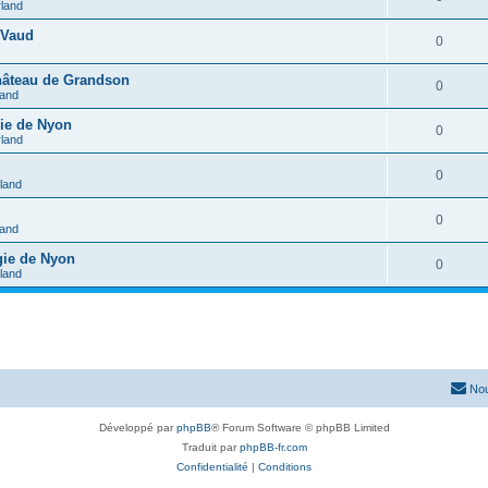
rland
 Vaud
0
château de Grandson
0
land
gie de Nyon
0
rland
0
rland
0
land
gie de Nyon
0
rland
Nou
Développé par
phpBB
® Forum Software © phpBB Limited
Traduit par
phpBB-fr.com
Confidentialité
|
Conditions