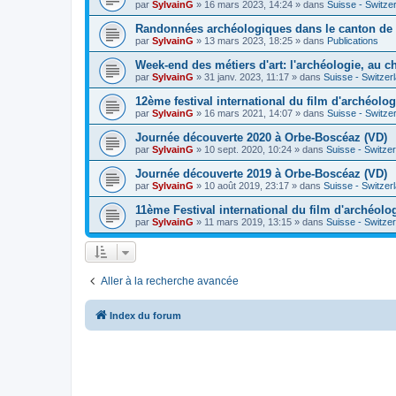
par
SylvainG
»
16 mars 2023, 14:24
» dans
Suisse - Switze
Randonnées archéologiques dans le canton de
par
SylvainG
»
13 mars 2023, 18:25
» dans
Publications
Week-end des métiers d'art: l'archéologie, au 
par
SylvainG
»
31 janv. 2023, 11:17
» dans
Suisse - Switzer
12ème festival international du film d'archéolo
par
SylvainG
»
16 mars 2021, 14:07
» dans
Suisse - Switze
Journée découverte 2020 à Orbe-Boscéaz (VD)
par
SylvainG
»
10 sept. 2020, 10:24
» dans
Suisse - Switze
Journée découverte 2019 à Orbe-Boscéaz (VD)
par
SylvainG
»
10 août 2019, 23:17
» dans
Suisse - Switzer
11ème Festival international du film d'archéolo
par
SylvainG
»
11 mars 2019, 13:15
» dans
Suisse - Switze
Aller à la recherche avancée
Index du forum