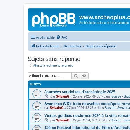
www.archeoplus.
Archéologie suisse et internationale
Accès rapide
FAQ
Index du forum
Rechercher
Sujets sans réponse
Sujets sans réponse
Aller à la recherche avancée
Rechercher
Recherche avancée
SUJETS
Journées vaudoises d'archéologie 2025
par
SylvainG
»
25 avr. 2025, 09:55
» dans
Suisse - Swi
Avenches (VD): trois nouvelles mosaïques rom
par
SylvainG
»
27 juin 2024, 18:26
» dans
Suisse - Switzerl
Visites guidées nocturnes 2024 à la villa roma
par
SylvainG
»
27 juin 2024, 18:13
» dans
Suisse - Swit
13ème Festival International du Film d'Archéol