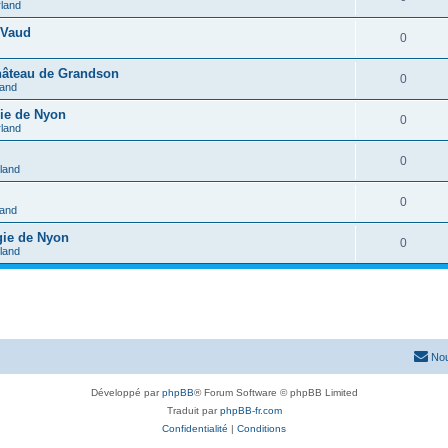
rland
 Vaud
0
château de Grandson
0
land
gie de Nyon
0
rland
0
rland
0
land
gie de Nyon
0
rland
Nou
Développé par
phpBB
® Forum Software © phpBB Limited
Traduit par
phpBB-fr.com
Confidentialité
|
Conditions