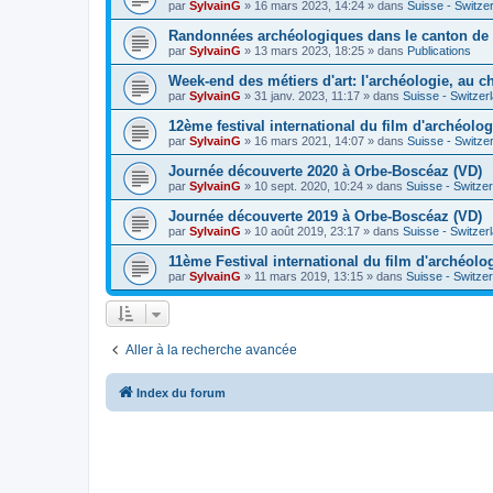
par
SylvainG
»
16 mars 2023, 14:24
» dans
Suisse - Switze
Randonnées archéologiques dans le canton de
par
SylvainG
»
13 mars 2023, 18:25
» dans
Publications
Week-end des métiers d'art: l'archéologie, au 
par
SylvainG
»
31 janv. 2023, 11:17
» dans
Suisse - Switzer
12ème festival international du film d'archéolo
par
SylvainG
»
16 mars 2021, 14:07
» dans
Suisse - Switze
Journée découverte 2020 à Orbe-Boscéaz (VD)
par
SylvainG
»
10 sept. 2020, 10:24
» dans
Suisse - Switze
Journée découverte 2019 à Orbe-Boscéaz (VD)
par
SylvainG
»
10 août 2019, 23:17
» dans
Suisse - Switzer
11ème Festival international du film d'archéolo
par
SylvainG
»
11 mars 2019, 13:15
» dans
Suisse - Switze
Aller à la recherche avancée
Index du forum