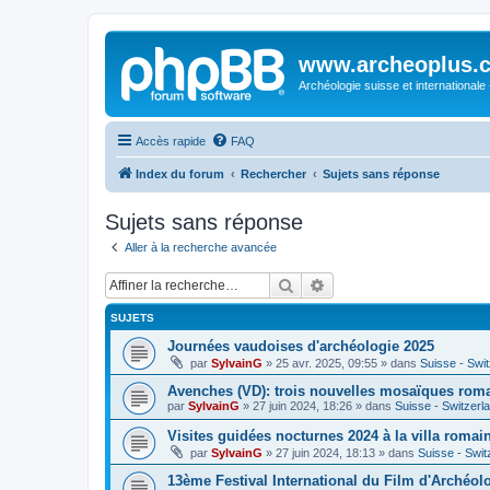
www.archeoplus.
Archéologie suisse et internationale
Accès rapide
FAQ
Index du forum
Rechercher
Sujets sans réponse
Sujets sans réponse
Aller à la recherche avancée
Rechercher
Recherche avancée
SUJETS
Journées vaudoises d'archéologie 2025
par
SylvainG
»
25 avr. 2025, 09:55
» dans
Suisse - Swi
Avenches (VD): trois nouvelles mosaïques rom
par
SylvainG
»
27 juin 2024, 18:26
» dans
Suisse - Switzerl
Visites guidées nocturnes 2024 à la villa roma
par
SylvainG
»
27 juin 2024, 18:13
» dans
Suisse - Swit
13ème Festival International du Film d'Archéol