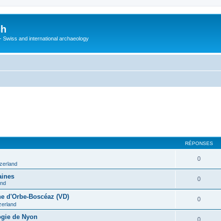
ch
 - Swiss and international archaeology
RÉPONSES
0
tzerland
aines
0
and
ine d'Orbe-Boscéaz (VD)
0
zerland
ogie de Nyon
0