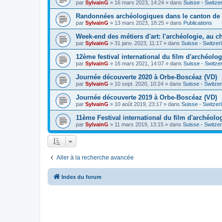
par
SylvainG
»
16 mars 2023, 14:24
» dans
Suisse - Switze
Randonnées archéologiques dans le canton de
par
SylvainG
»
13 mars 2023, 18:25
» dans
Publications
Week-end des métiers d'art: l'archéologie, au 
par
SylvainG
»
31 janv. 2023, 11:17
» dans
Suisse - Switzer
12ème festival international du film d'archéolo
par
SylvainG
»
16 mars 2021, 14:07
» dans
Suisse - Switze
Journée découverte 2020 à Orbe-Boscéaz (VD)
par
SylvainG
»
10 sept. 2020, 10:24
» dans
Suisse - Switze
Journée découverte 2019 à Orbe-Boscéaz (VD)
par
SylvainG
»
10 août 2019, 23:17
» dans
Suisse - Switzer
11ème Festival international du film d'archéolo
par
SylvainG
»
11 mars 2019, 13:15
» dans
Suisse - Switze
Aller à la recherche avancée
Index du forum