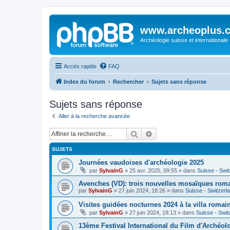
www.archeoplus.
Archéologie suisse et internationale
Accès rapide
FAQ
Index du forum
Rechercher
Sujets sans réponse
Sujets sans réponse
Aller à la recherche avancée
Rechercher
Recherche avancée
SUJETS
Journées vaudoises d'archéologie 2025
par
SylvainG
»
25 avr. 2025, 09:55
» dans
Suisse - Swi
Avenches (VD): trois nouvelles mosaïques rom
par
SylvainG
»
27 juin 2024, 18:26
» dans
Suisse - Switzerl
Visites guidées nocturnes 2024 à la villa roma
par
SylvainG
»
27 juin 2024, 18:13
» dans
Suisse - Swit
13ème Festival International du Film d'Archéol