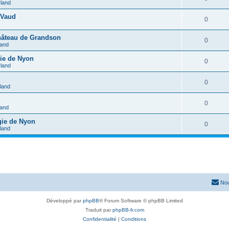
rland
 Vaud
0
château de Grandson
0
land
gie de Nyon
0
rland
0
rland
0
land
gie de Nyon
0
rland
Nou
Développé par
phpBB
® Forum Software © phpBB Limited
Traduit par
phpBB-fr.com
Confidentialité
|
Conditions