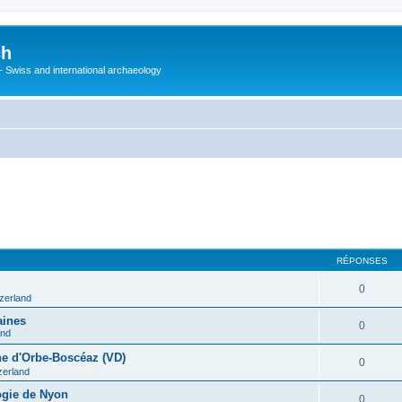
ch
 - Swiss and international archaeology
RÉPONSES
0
tzerland
aines
0
and
ine d'Orbe-Boscéaz (VD)
0
zerland
ogie de Nyon
0