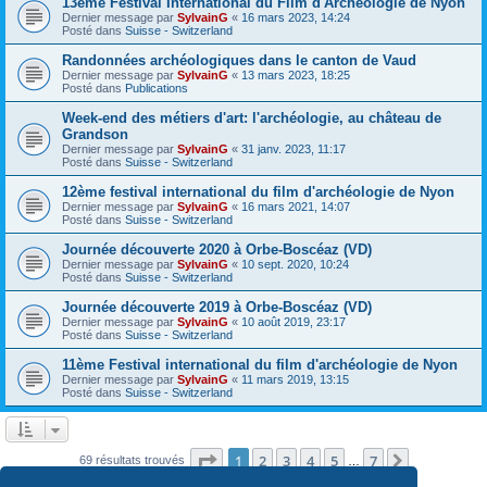
13ème Festival International du Film d'Archéologie de Nyon
Dernier message par
SylvainG
«
16 mars 2023, 14:24
Posté dans
Suisse - Switzerland
Randonnées archéologiques dans le canton de Vaud
Dernier message par
SylvainG
«
13 mars 2023, 18:25
Posté dans
Publications
Week-end des métiers d'art: l'archéologie, au château de
Grandson
Dernier message par
SylvainG
«
31 janv. 2023, 11:17
Posté dans
Suisse - Switzerland
12ème festival international du film d'archéologie de Nyon
Dernier message par
SylvainG
«
16 mars 2021, 14:07
Posté dans
Suisse - Switzerland
Journée découverte 2020 à Orbe-Boscéaz (VD)
Dernier message par
SylvainG
«
10 sept. 2020, 10:24
Posté dans
Suisse - Switzerland
Journée découverte 2019 à Orbe-Boscéaz (VD)
Dernier message par
SylvainG
«
10 août 2019, 23:17
Posté dans
Suisse - Switzerland
11ème Festival international du film d'archéologie de Nyon
Dernier message par
SylvainG
«
11 mars 2019, 13:15
Posté dans
Suisse - Switzerland
Page
1
sur
7
1
2
3
4
5
7
Suivante
69 résultats trouvés
…