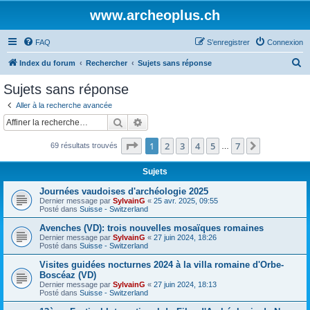
www.archeoplus.ch
FAQ
S’enregistrer
Connexion
R
Index du forum
Rechercher
Sujets sans réponse
e
Sujets sans réponse
c
Aller à la recherche avancée
h
Rechercher
Recherche avancée
e
Page
1
sur
7
1
2
3
4
5
7
Suivante
69 résultats trouvés
r
…
c
Sujets
h
Journées vaudoises d'archéologie 2025
e
Dernier message par
SylvainG
«
25 avr. 2025, 09:55
Posté dans
Suisse - Switzerland
r
Avenches (VD): trois nouvelles mosaïques romaines
Dernier message par
SylvainG
«
27 juin 2024, 18:26
Posté dans
Suisse - Switzerland
Visites guidées nocturnes 2024 à la villa romaine d'Orbe-
Boscéaz (VD)
Dernier message par
SylvainG
«
27 juin 2024, 18:13
Posté dans
Suisse - Switzerland