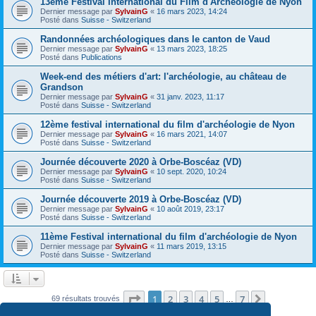
13ème Festival International du Film d'Archéologie de Nyon
Dernier message par
SylvainG
«
16 mars 2023, 14:24
Posté dans
Suisse - Switzerland
Randonnées archéologiques dans le canton de Vaud
Dernier message par
SylvainG
«
13 mars 2023, 18:25
Posté dans
Publications
Week-end des métiers d'art: l'archéologie, au château de
Grandson
Dernier message par
SylvainG
«
31 janv. 2023, 11:17
Posté dans
Suisse - Switzerland
12ème festival international du film d'archéologie de Nyon
Dernier message par
SylvainG
«
16 mars 2021, 14:07
Posté dans
Suisse - Switzerland
Journée découverte 2020 à Orbe-Boscéaz (VD)
Dernier message par
SylvainG
«
10 sept. 2020, 10:24
Posté dans
Suisse - Switzerland
Journée découverte 2019 à Orbe-Boscéaz (VD)
Dernier message par
SylvainG
«
10 août 2019, 23:17
Posté dans
Suisse - Switzerland
11ème Festival international du film d'archéologie de Nyon
Dernier message par
SylvainG
«
11 mars 2019, 13:15
Posté dans
Suisse - Switzerland
Page
1
sur
7
1
2
3
4
5
7
Suivante
69 résultats trouvés
…