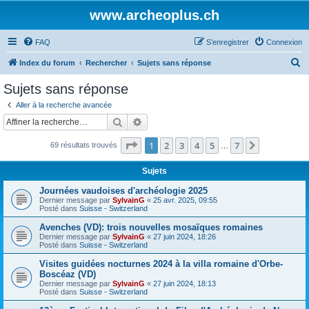
www.archeoplus.ch
FAQ
S’enregistrer
Connexion
R
Index du forum
Rechercher
Sujets sans réponse
e
Sujets sans réponse
c
Aller à la recherche avancée
h
Rechercher
Recherche avancée
e
Page
1
sur
7
1
2
3
4
5
7
Suivante
69 résultats trouvés
r
…
c
Sujets
h
Journées vaudoises d'archéologie 2025
e
Dernier message par
SylvainG
«
25 avr. 2025, 09:55
Posté dans
Suisse - Switzerland
r
Avenches (VD): trois nouvelles mosaïques romaines
Dernier message par
SylvainG
«
27 juin 2024, 18:26
Posté dans
Suisse - Switzerland
Visites guidées nocturnes 2024 à la villa romaine d'Orbe-
Boscéaz (VD)
Dernier message par
SylvainG
«
27 juin 2024, 18:13
Posté dans
Suisse - Switzerland