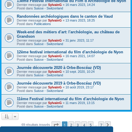
13ème Festival International du Film d'Archéologie de Nyon
Dernier message par
SylvainG
«
16 mars 2023, 14:24
Posté dans
Suisse - Switzerland
Randonnées archéologiques dans le canton de Vaud
Dernier message par
SylvainG
«
13 mars 2023, 18:25
Posté dans
Publications
Week-end des métiers d'art: l'archéologie, au château de
Grandson
Dernier message par
SylvainG
«
31 janv. 2023, 11:17
Posté dans
Suisse - Switzerland
12ème festival international du film d'archéologie de Nyon
Dernier message par
SylvainG
«
16 mars 2021, 14:07
Posté dans
Suisse - Switzerland
Journée découverte 2020 à Orbe-Boscéaz (VD)
Dernier message par
SylvainG
«
10 sept. 2020, 10:24
Posté dans
Suisse - Switzerland
Journée découverte 2019 à Orbe-Boscéaz (VD)
Dernier message par
SylvainG
«
10 août 2019, 23:17
Posté dans
Suisse - Switzerland
11ème Festival international du film d'archéologie de Nyon
Dernier message par
SylvainG
«
11 mars 2019, 13:15
Posté dans
Suisse - Switzerland
Page
1
sur
7
1
2
3
4
5
7
Suivante
69 résultats trouvés
…