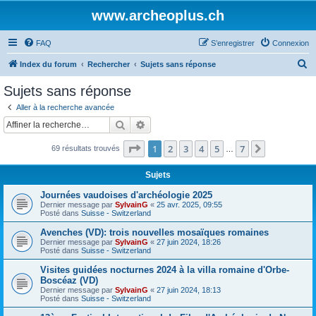
www.archeoplus.ch
FAQ
S’enregistrer
Connexion
R
Index du forum
Rechercher
Sujets sans réponse
e
Sujets sans réponse
c
Aller à la recherche avancée
h
Rechercher
Recherche avancée
e
Page
1
sur
7
1
2
3
4
5
7
Suivante
69 résultats trouvés
r
…
c
Sujets
h
Journées vaudoises d'archéologie 2025
e
Dernier message par
SylvainG
«
25 avr. 2025, 09:55
Posté dans
Suisse - Switzerland
r
Avenches (VD): trois nouvelles mosaïques romaines
Dernier message par
SylvainG
«
27 juin 2024, 18:26
Posté dans
Suisse - Switzerland
Visites guidées nocturnes 2024 à la villa romaine d'Orbe-
Boscéaz (VD)
Dernier message par
SylvainG
«
27 juin 2024, 18:13
Posté dans
Suisse - Switzerland