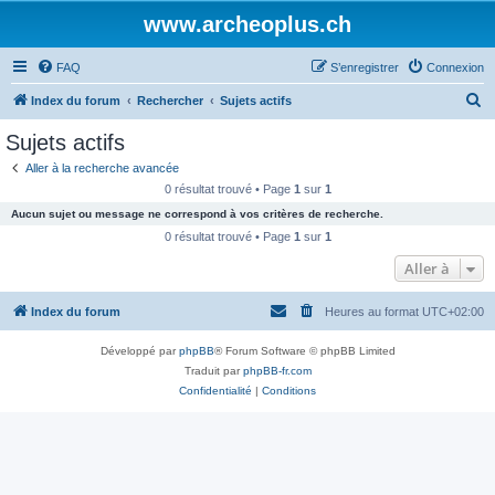
www.archeoplus.ch
FAQ
S’enregistrer
Connexion
R
Index du forum
Rechercher
Sujets actifs
e
Sujets actifs
c
Aller à la recherche avancée
h
0 résultat trouvé • Page
1
sur
1
e
Aucun sujet ou message ne correspond à vos critères de recherche.
r
0 résultat trouvé • Page
1
sur
1
c
Aller à
h
Index du forum
Heures au format
UTC+02:00
e
r
Développé par
phpBB
® Forum Software © phpBB Limited
Traduit par
phpBB-fr.com
Confidentialité
|
Conditions