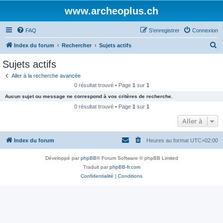
www.archeoplus.ch
FAQ
S’enregistrer
Connexion
R
Index du forum
Rechercher
Sujets actifs
e
Sujets actifs
c
Aller à la recherche avancée
h
0 résultat trouvé • Page
1
sur
1
e
Aucun sujet ou message ne correspond à vos critères de recherche.
r
0 résultat trouvé • Page
1
sur
1
c
Aller à
h
Index du forum
Heures au format
UTC+02:00
e
r
Développé par
phpBB
® Forum Software © phpBB Limited
Traduit par
phpBB-fr.com
Confidentialité
|
Conditions