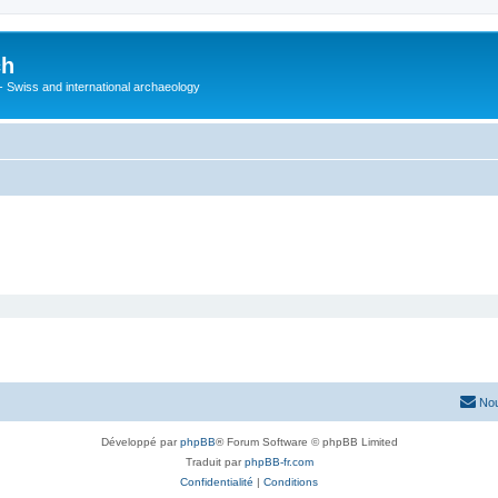
ch
 - Swiss and international archaeology
Nou
Développé par
phpBB
® Forum Software © phpBB Limited
Traduit par
phpBB-fr.com
Confidentialité
|
Conditions