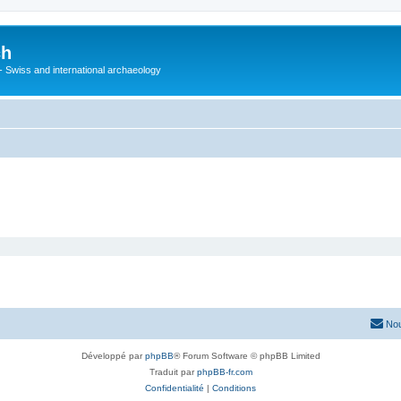
ch
 - Swiss and international archaeology
Nou
Développé par
phpBB
® Forum Software © phpBB Limited
Traduit par
phpBB-fr.com
Confidentialité
|
Conditions