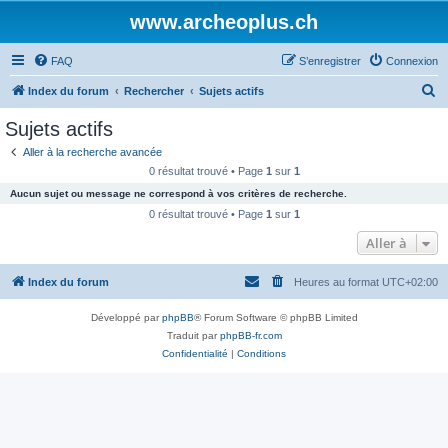
www.archeoplus.ch
FAQ
S’enregistrer
Connexion
R
Index du forum
Rechercher
Sujets actifs
e
Sujets actifs
c
Aller à la recherche avancée
h
0 résultat trouvé • Page
1
sur
1
e
Aucun sujet ou message ne correspond à vos critères de recherche.
r
0 résultat trouvé • Page
1
sur
1
c
Aller à
h
Index du forum
Heures au format
UTC+02:00
e
r
Développé par
phpBB
® Forum Software © phpBB Limited
Traduit par
phpBB-fr.com
Confidentialité
|
Conditions