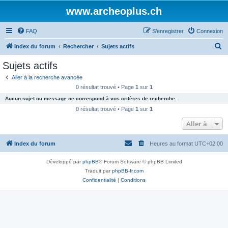
www.archeoplus.ch
FAQ
S’enregistrer
Connexion
R
Index du forum
Rechercher
Sujets actifs
e
Sujets actifs
c
Aller à la recherche avancée
h
0 résultat trouvé • Page
1
sur
1
e
Aucun sujet ou message ne correspond à vos critères de recherche.
r
0 résultat trouvé • Page
1
sur
1
c
Aller à
h
Index du forum
Heures au format
UTC+02:00
e
r
Développé par
phpBB
® Forum Software © phpBB Limited
Traduit par
phpBB-fr.com
Confidentialité
|
Conditions