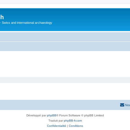
ch
 - Swiss and international archaeology
Nou
Développé par
phpBB
® Forum Software © phpBB Limited
Traduit par
phpBB-fr.com
Confidentialité
|
Conditions