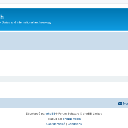
ch
 - Swiss and international archaeology
Nou
Développé par
phpBB
® Forum Software © phpBB Limited
Traduit par
phpBB-fr.com
Confidentialité
|
Conditions