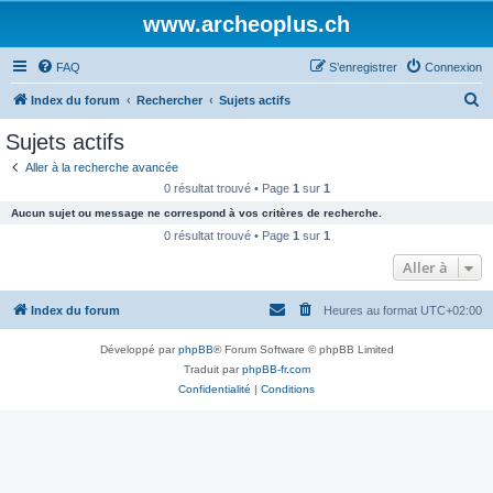
www.archeoplus.ch
FAQ
S’enregistrer
Connexion
R
Index du forum
Rechercher
Sujets actifs
e
Sujets actifs
c
Aller à la recherche avancée
h
0 résultat trouvé • Page
1
sur
1
e
Aucun sujet ou message ne correspond à vos critères de recherche.
r
0 résultat trouvé • Page
1
sur
1
c
Aller à
h
Index du forum
Heures au format
UTC+02:00
e
r
Développé par
phpBB
® Forum Software © phpBB Limited
Traduit par
phpBB-fr.com
Confidentialité
|
Conditions