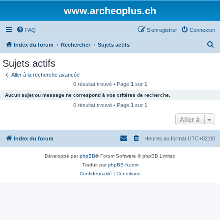
www.archeoplus.ch
FAQ
S’enregistrer
Connexion
R
Index du forum
Rechercher
Sujets actifs
e
Sujets actifs
c
Aller à la recherche avancée
h
0 résultat trouvé • Page
1
sur
1
e
Aucun sujet ou message ne correspond à vos critères de recherche.
r
0 résultat trouvé • Page
1
sur
1
c
Aller à
h
Index du forum
Heures au format
UTC+02:00
e
r
Développé par
phpBB
® Forum Software © phpBB Limited
Traduit par
phpBB-fr.com
Confidentialité
|
Conditions