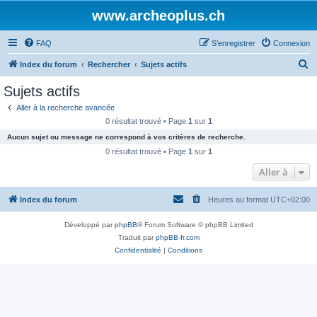
www.archeoplus.ch
FAQ
S’enregistrer
Connexion
R
Index du forum
Rechercher
Sujets actifs
e
Sujets actifs
c
Aller à la recherche avancée
h
0 résultat trouvé • Page
1
sur
1
e
Aucun sujet ou message ne correspond à vos critères de recherche.
r
0 résultat trouvé • Page
1
sur
1
c
Aller à
h
Index du forum
Heures au format
UTC+02:00
e
r
Développé par
phpBB
® Forum Software © phpBB Limited
Traduit par
phpBB-fr.com
Confidentialité
|
Conditions