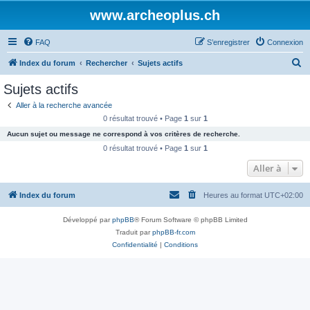
www.archeoplus.ch
FAQ
S’enregistrer
Connexion
R
Index du forum
Rechercher
Sujets actifs
e
Sujets actifs
c
Aller à la recherche avancée
h
0 résultat trouvé • Page
1
sur
1
e
Aucun sujet ou message ne correspond à vos critères de recherche.
r
0 résultat trouvé • Page
1
sur
1
c
Aller à
h
Index du forum
Heures au format
UTC+02:00
e
r
Développé par
phpBB
® Forum Software © phpBB Limited
Traduit par
phpBB-fr.com
Confidentialité
|
Conditions