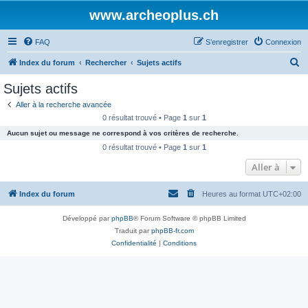
www.archeoplus.ch
FAQ
S’enregistrer
Connexion
R
Index du forum
Rechercher
Sujets actifs
e
Sujets actifs
c
Aller à la recherche avancée
h
0 résultat trouvé • Page
1
sur
1
e
Aucun sujet ou message ne correspond à vos critères de recherche.
r
0 résultat trouvé • Page
1
sur
1
c
Aller à
h
Index du forum
Heures au format
UTC+02:00
e
r
Développé par
phpBB
® Forum Software © phpBB Limited
Traduit par
phpBB-fr.com
Confidentialité
|
Conditions