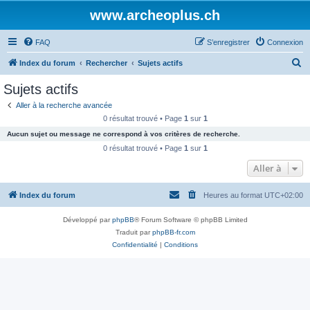
www.archeoplus.ch
FAQ
S’enregistrer
Connexion
R
Index du forum
Rechercher
Sujets actifs
e
Sujets actifs
c
Aller à la recherche avancée
h
0 résultat trouvé • Page
1
sur
1
e
Aucun sujet ou message ne correspond à vos critères de recherche.
r
0 résultat trouvé • Page
1
sur
1
c
Aller à
h
Index du forum
Heures au format
UTC+02:00
e
r
Développé par
phpBB
® Forum Software © phpBB Limited
Traduit par
phpBB-fr.com
Confidentialité
|
Conditions