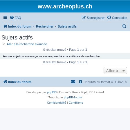
www.archeoplus.ch
FAQ
S’enregistrer
Connexion
R
Index du forum
Rechercher
Sujets actifs
e
Sujets actifs
c
Aller à la recherche avancée
h
0 résultat trouvé • Page
1
sur
1
e
Aucun sujet ou message ne correspond à vos critères de recherche.
r
0 résultat trouvé • Page
1
sur
1
c
Aller à
h
Index du forum
Heures au format
UTC+02:00
e
r
Développé par
phpBB
® Forum Software © phpBB Limited
Traduit par
phpBB-fr.com
Confidentialité
|
Conditions