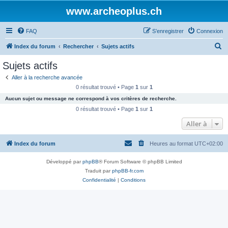
www.archeoplus.ch
FAQ
S’enregistrer
Connexion
R
Index du forum
Rechercher
Sujets actifs
e
Sujets actifs
c
Aller à la recherche avancée
h
0 résultat trouvé • Page
1
sur
1
e
Aucun sujet ou message ne correspond à vos critères de recherche.
r
0 résultat trouvé • Page
1
sur
1
c
Aller à
h
Index du forum
Heures au format
UTC+02:00
e
r
Développé par
phpBB
® Forum Software © phpBB Limited
Traduit par
phpBB-fr.com
Confidentialité
|
Conditions