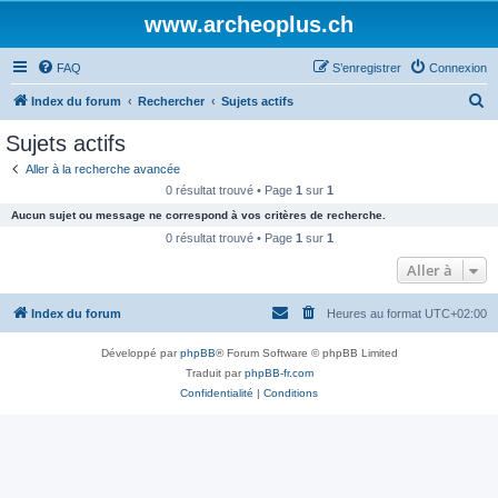
www.archeoplus.ch
FAQ
S’enregistrer
Connexion
R
Index du forum
Rechercher
Sujets actifs
e
Sujets actifs
c
Aller à la recherche avancée
h
0 résultat trouvé • Page
1
sur
1
e
Aucun sujet ou message ne correspond à vos critères de recherche.
r
0 résultat trouvé • Page
1
sur
1
c
Aller à
h
Index du forum
Heures au format
UTC+02:00
e
r
Développé par
phpBB
® Forum Software © phpBB Limited
Traduit par
phpBB-fr.com
Confidentialité
|
Conditions