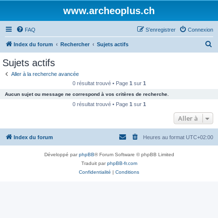
www.archeoplus.ch
FAQ
S’enregistrer
Connexion
R
Index du forum
Rechercher
Sujets actifs
e
Sujets actifs
c
Aller à la recherche avancée
h
0 résultat trouvé • Page
1
sur
1
e
Aucun sujet ou message ne correspond à vos critères de recherche.
r
0 résultat trouvé • Page
1
sur
1
c
Aller à
h
Index du forum
Heures au format
UTC+02:00
e
r
Développé par
phpBB
® Forum Software © phpBB Limited
Traduit par
phpBB-fr.com
Confidentialité
|
Conditions