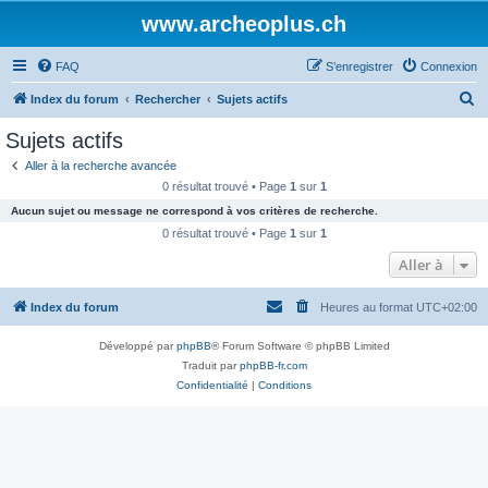
www.archeoplus.ch
FAQ
S’enregistrer
Connexion
R
Index du forum
Rechercher
Sujets actifs
e
Sujets actifs
c
Aller à la recherche avancée
h
0 résultat trouvé • Page
1
sur
1
e
Aucun sujet ou message ne correspond à vos critères de recherche.
r
0 résultat trouvé • Page
1
sur
1
c
Aller à
h
Index du forum
Heures au format
UTC+02:00
e
r
Développé par
phpBB
® Forum Software © phpBB Limited
Traduit par
phpBB-fr.com
Confidentialité
|
Conditions