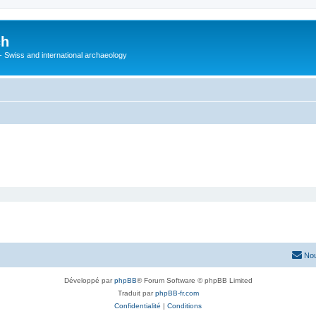
ch
 - Swiss and international archaeology
Nou
Développé par
phpBB
® Forum Software © phpBB Limited
Traduit par
phpBB-fr.com
Confidentialité
|
Conditions