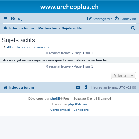
www.archeoplus.ch
FAQ
S’enregistrer
Connexion
R
Index du forum
Rechercher
Sujets actifs
e
Sujets actifs
c
Aller à la recherche avancée
h
0 résultat trouvé • Page
1
sur
1
e
Aucun sujet ou message ne correspond à vos critères de recherche.
r
0 résultat trouvé • Page
1
sur
1
c
Aller à
h
Index du forum
Heures au format
UTC+02:00
e
r
Développé par
phpBB
® Forum Software © phpBB Limited
Traduit par
phpBB-fr.com
Confidentialité
|
Conditions