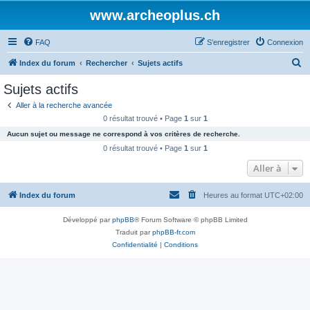
www.archeoplus.ch
FAQ
S’enregistrer
Connexion
R
Index du forum
Rechercher
Sujets actifs
e
Sujets actifs
c
Aller à la recherche avancée
h
0 résultat trouvé • Page
1
sur
1
e
Aucun sujet ou message ne correspond à vos critères de recherche.
r
0 résultat trouvé • Page
1
sur
1
c
Aller à
h
Index du forum
Heures au format
UTC+02:00
e
r
Développé par
phpBB
® Forum Software © phpBB Limited
Traduit par
phpBB-fr.com
Confidentialité
|
Conditions