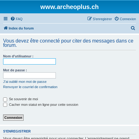
www.archeoplus.ch
FAQ
S’enregistrer
Connexion
R
Index du forum
e
Vous devez être connecté pour citer des messages dans ce
c
forum.
h
Nom d’utilisateur :
e
r
Mot de passe :
c
h
J’ai oublié mon mot de passe
Renvoyer le courriel de confirmation
e
r
Se souvenir de moi
Cacher mon statut en ligne pour cette session
S’ENREGISTRER
Vous devez être enregistré pour vous connecter. L’enregistrement ne prend