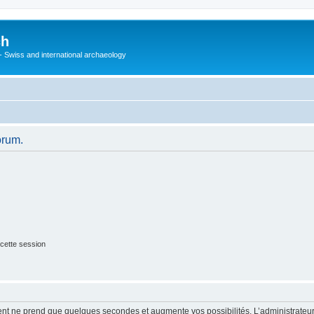
ch
 - Swiss and international archaeology
orum.
cette session
ment ne prend que quelques secondes et augmente vos possibilités. L’administrate